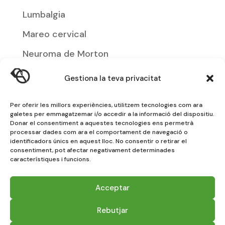
Lumbalgia
Mareo cervical
Neuroma de Morton
Osteoporosis
Gestiona la teva privacitat
Podología
Per oferir les millors experiències, utilitzem tecnologies com ara
Rotura muscular
galetes per emmagatzemar i/o accedir a la informació del dispositiu.
Donar el consentiment a aquestes tecnologies ens permetrà
Síndrome de Dolor Patelofemoral
processar dades com ara el comportament de navegació o
identificadors únics en aquest lloc. No consentir o retirar el
Soporte plantar infantil
consentiment, pot afectar negativament determinades
característiques i funcions.
Tendinitis
Acceptar
Tendinitis De Quervain
Rebutjar