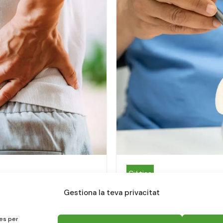
Ciática
mbalgia sin
¿Qué es la ci
Gestiona la teva privacitat
tratamiento s
tes per