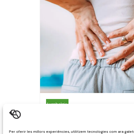
Lumbalgia
Tratamiento de la lu
cirugía
Per oferir les millors experiències, utilitzem tecnologies com ara gale