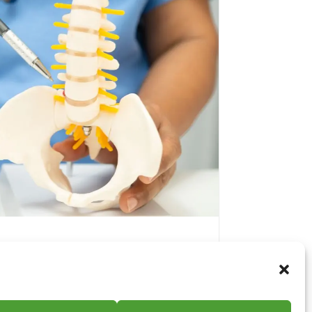
ática? Síntomas y
in cirugía