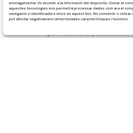
emmagatzemar i/o accedir a la informació del dispositiu. Donar el con
La lumbalgia es la primera causa d
aquestes tecnologies ens permetrà processar dades com ara el co
navegació o identificadors únics en aquest lloc. No consentir o retirar
en el mundo y uno de los motivos
pot afectar negativament determinades característiques i funcions.
frecuentes en medicina física y reh
que el 80% de las personas sufrir
algún momento de su vida. La mayor
Leer más
Cesmar Llagostera
Jul 8, 2

