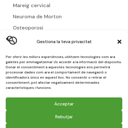
Mareig cervical
Neuroma de Morton
Osteoporosi
Podología
Gestiona la teva privacitat
Síndrome de Dolor patel·lofemoral
Per oferir les millors experiències, utilitzem tecnologies com ara
Suport plantar infantil
galetes per emmagatzemar i/o accedir a la informació del dispositiu.
Donar el consentiment a aquestes tecnologies ens permetrà
Tendinitis
processar dades com ara el comportament de navegació o
identificadors únics en aquest lloc. No consentir o retirar el
Tendinitis De Quervain
consentiment, pot afectar negativament determinades
característiques i funcions.
Trencament muscular
Acceptar
Vessament articular
Rebutjar