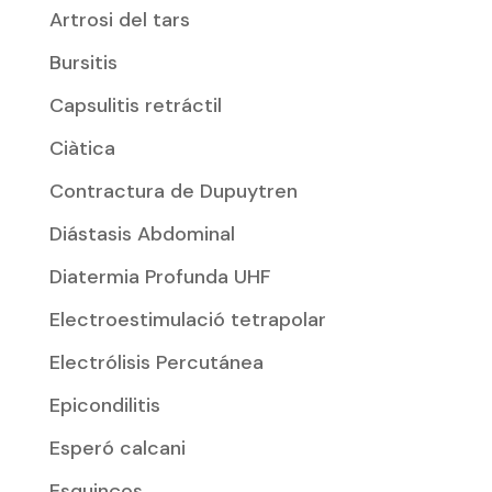
Artrosi del tars
Bursitis
Capsulitis retráctil
Ciàtica
Contractura de Dupuytren
Diástasis Abdominal
Diatermia Profunda UHF
Electroestimulació tetrapolar
Electrólisis Percutánea
Epicondilitis
Esperó calcani
Esquinços