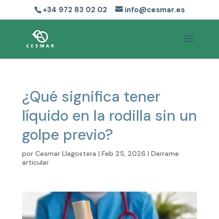
+34 972 83 02 02
info@cesmar.es
¿Qué significa tener
líquido en la rodilla sin un
golpe previo?
por
Cesmar Llagostera
|
Feb 25, 2026
|
Derrame
articular