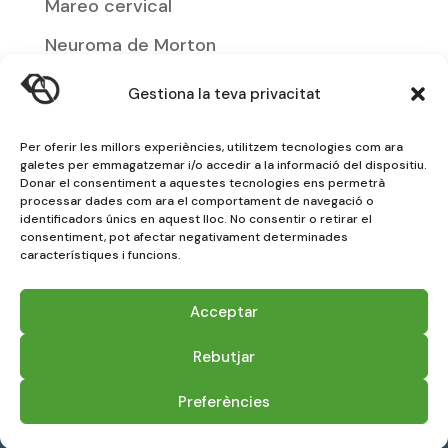
Mareo cervical
Neuroma de Morton
Osteoporosis
Gestiona la teva privacitat
Podología
Per oferir les millors experiències, utilitzem tecnologies com ara
Rotura muscular
galetes per emmagatzemar i/o accedir a la informació del dispositiu.
Donar el consentiment a aquestes tecnologies ens permetrà
Síndrome de Dolor Patelofemoral
processar dades com ara el comportament de navegació o
identificadors únics en aquest lloc. No consentir o retirar el
Soporte plantar infantil
consentiment, pot afectar negativament determinades
característiques i funcions.
Tendinitis
Acceptar
Tendinitis De Quervain
Rebutjar
Preferències