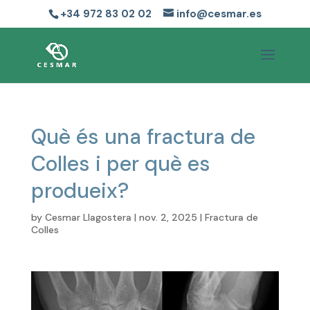
+34 972 83 02 02
info@cesmar.es
Què és una fractura de
Colles i per què es
produeix?
by
Cesmar Llagostera
|
nov. 2, 2025
|
Fractura de
Colles