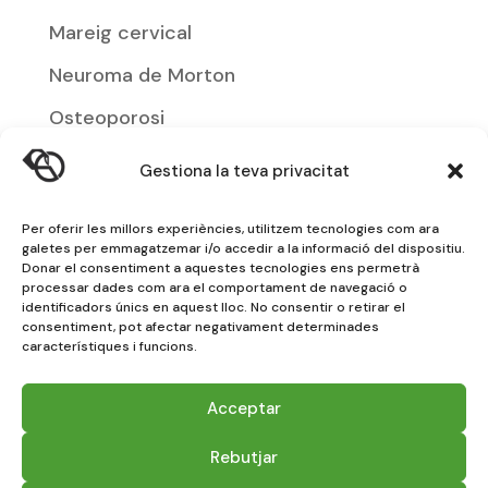
Mareig cervical
Neuroma de Morton
Osteoporosi
Podología
Gestiona la teva privacitat
Síndrome de Dolor patel·lofemoral
Per oferir les millors experiències, utilitzem tecnologies com ara
Suport plantar infantil
galetes per emmagatzemar i/o accedir a la informació del dispositiu.
Donar el consentiment a aquestes tecnologies ens permetrà
Tendinitis
processar dades com ara el comportament de navegació o
identificadors únics en aquest lloc. No consentir o retirar el
Tendinitis De Quervain
consentiment, pot afectar negativament determinades
característiques i funcions.
Trencament muscular
Acceptar
Vessament articular
Rebutjar